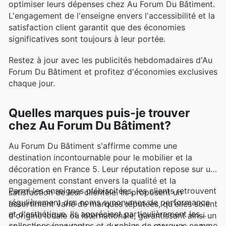
optimiser leurs dépenses chez Au Forum Du Bâtiment.
L'engagement de l'enseigne envers l'accessibilité et la
satisfaction client garantit que des économies
significatives sont toujours à leur portée.
Restez à jour avec les publicités hebdomadaires d'Au
Forum Du Bâtiment et profitez d'économies exclusives
chaque jour.
Quelles marques puis-je trouver
chez Au Forum Du Bâtiment?
Au Forum Du Bâtiment s'affirme comme une
destination incontournable pour le mobilier et la
décoration en France 5. Leur réputation repose sur un
engagement constant envers la qualité et la
Parmi les enseignes plébiscitées, les clients retrouvent
satisfaction de leur clientèle. Ils proposent un
régulièrement des noms synonymes de performance
assortiment varié de marques réputées, qu'elles soient
et d'esthétique. Ils apprécient particulièrement les
d'origine locale ou internationale, garantissant ainsi un
collections innovantes et durables de marques comme