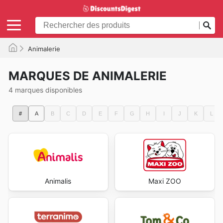
Animalerie
MARQUES DE ANIMALERIE
4 marques disponibles
#
A
B
C
D
E
F
G
H
I
J
K
L
Animalis
Maxi ZOO