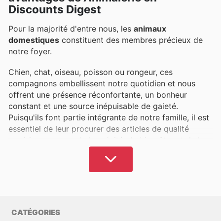
Discounts Digest
Pour la majorité d'entre nous, les
animaux
domestiques
constituent des membres précieux de
notre foyer.
Chien, chat, oiseau, poisson ou rongeur, ces
compagnons embellissent notre quotidien et nous
offrent une présence réconfortante, un bonheur
constant et une source inépuisable de gaieté.
Puisqu'ils font partie intégrante de notre famille, il est
essentiel de leur procurer des articles de qualité
supérieure, gages de longévité, de bien-être et de la
préservation de leur santé, ainsi que de celle des
humains qui partagent leur vie.
Il est crucial de privilégier des produits pour animaux
issus de fabricants reconnus, garantissant une
nutrition adéquate et un confort optimal. Cependant,
CATÉGORIES
cet engagement peut engendrer des coûts non