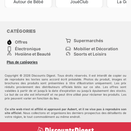
Autour de Bébé
JouéClub
La Gra
CATÉGORIES
Supermarchés
Offres
Électronique
Mobilier et Décoration
Hygiène et Beauté
Sports et Loisirs
Mode
Enfants
Plus de catégories
Bricolage, jardin et
Animalerie
maison
Véhicules
Autres
Copyright © 2026 Discounts Digest. Tous droits réservés. Il est interdit de copier ou
de reproduire les textes sans accord écrit préalable. Photos du produit, images et
brochures des produits sont présentées à titre d'illustration uniquement. Les prix
réduits proviennent des distributeurs officiels listés sur ce site. Les offres sont
valables à partir de et jusqu'à la date d'expiration ou jusqu'à épuisement des stocks.
Le but de ce site est informatif et ne peut être utilisé pour réclamer les produits. Les
prix peuvent varier en fonction du lieu.
Ce site web n'est ni affilié ni approuvé par Aubert, et il ne vise pas à reproduire son
site officiel.
Nous collectons et organisons les derniers prospectus des détaillants de
votre région, le tout commodément au même endroit.