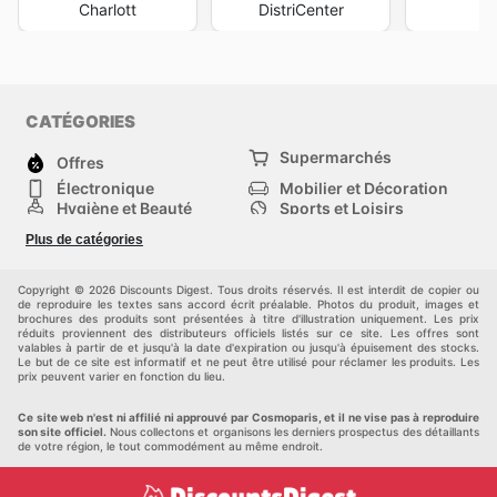
Charlott
DistriCenter
M
CATÉGORIES
Supermarchés
Offres
Électronique
Mobilier et Décoration
Hygiène et Beauté
Sports et Loisirs
Mode
Enfants
Plus de catégories
Bricolage, jardin et
Animalerie
maison
Véhicules
Autres
Copyright © 2026 Discounts Digest. Tous droits réservés. Il est interdit de copier ou
de reproduire les textes sans accord écrit préalable. Photos du produit, images et
brochures des produits sont présentées à titre d'illustration uniquement. Les prix
réduits proviennent des distributeurs officiels listés sur ce site. Les offres sont
valables à partir de et jusqu'à la date d'expiration ou jusqu'à épuisement des stocks.
Le but de ce site est informatif et ne peut être utilisé pour réclamer les produits. Les
prix peuvent varier en fonction du lieu.
Ce site web n'est ni affilié ni approuvé par Cosmoparis, et il ne vise pas à reproduire
son site officiel.
Nous collectons et organisons les derniers prospectus des détaillants
de votre région, le tout commodément au même endroit.