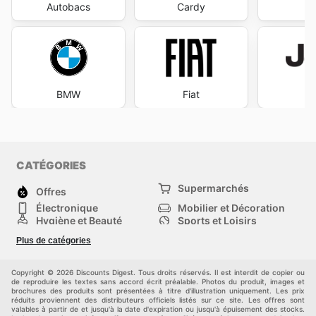
location implique une évolution rapide des tarifs et des
Autobacs
Cardy
Ja
promotions, rendant la consultation des
Europcar flyers
et des
Europcar weekly ads
un réflexe indispensable
pour optimiser ses dépenses. Cette démarche proactive
permet non seulement de réaliser des économies
considérables, mais aussi de bénéficier de la flexibilité
et de la diversité de la flotte Europcar à des conditions
BMW
Fiat
J
toujours plus attractives. Rester à l'affût des
Europcar
sales
est ainsi synonyme de meilleure planification et de
satisfaction accrue. Restez à jour avec les
Europcar
weekly ads
et profitez d'économies exclusives chaque
jour.
CATÉGORIES
Supermarchés
Offres
Électronique
Mobilier et Décoration
Hygiène et Beauté
Sports et Loisirs
Mode
Enfants
Plus de catégories
Bricolage, jardin et
Animalerie
maison
Véhicules
Autres
Copyright © 2026 Discounts Digest. Tous droits réservés. Il est interdit de copier ou
de reproduire les textes sans accord écrit préalable. Photos du produit, images et
brochures des produits sont présentées à titre d'illustration uniquement. Les prix
réduits proviennent des distributeurs officiels listés sur ce site. Les offres sont
valables à partir de et jusqu'à la date d'expiration ou jusqu'à épuisement des stocks.