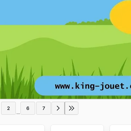
2
6
7
...