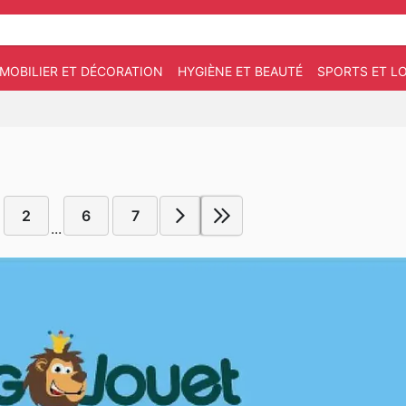
MOBILIER ET DÉCORATION
HYGIÈNE ET BEAUTÉ
SPORTS ET LO
2
6
7
...