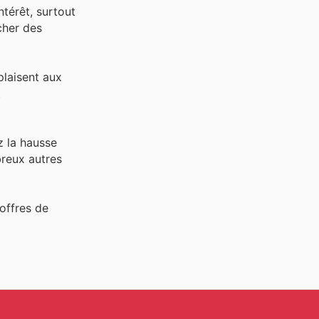
térêt, surtout
cher des
plaisent aux
t
z la hausse
reux autres
offres de