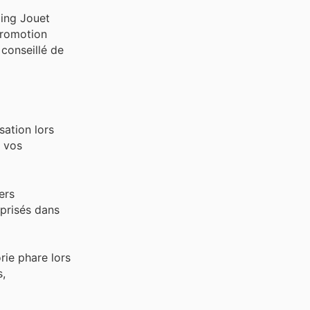
King Jouet
promotion
 conseillé de
sation lors
r vos
ers
 prisés dans
rie phare lors
s,