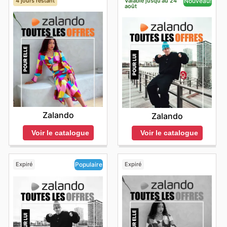
4 jours restant
Valable jusqu'au 24
Nouveau!
août
Zalando
Zalando
Voir le catalogue
Voir le catalogue
Expiré
Expiré
Populaire