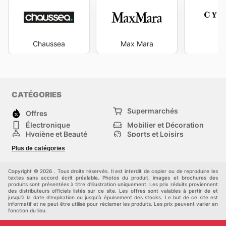
Chaussea
Max Mara
Cy
CATÉGORIES
Supermarchés
Offres
Électronique
Mobilier et Décoration
Hygiène et Beauté
Sports et Loisirs
Mode
Enfants
Plus de catégories
Bricolage, jardin et
Animalerie
maison
Véhicules
Autres
Copyright © 2026 . Tous droits réservés. Il est interdit de copier ou de reproduire les
textes sans accord écrit préalable. Photos du produit, images et brochures des
produits sont présentées à titre d'illustration uniquement. Les prix réduits proviennent
des distributeurs officiels listés sur ce site. Les offres sont valables à partir de et
jusqu'à la date d'expiration ou jusqu'à épuisement des stocks. Le but de ce site est
informatif et ne peut être utilisé pour réclamer les produits. Les prix peuvent varier en
fonction du lieu.