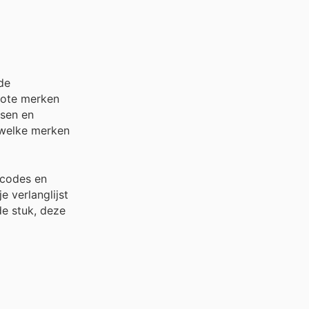
de
rote merken
ssen en
n welke merken
scodes en
e verlanglijst
de stuk, deze