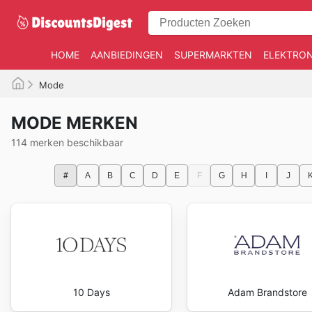
HOME
AANBIEDINGEN
SUPERMARKTEN
ELEKTRON
Mode
MODE MERKEN
114 merken beschikbaar
#
A
B
C
D
E
F
G
H
I
J
10 Days
Adam Brandstore