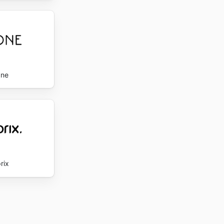
One
rix