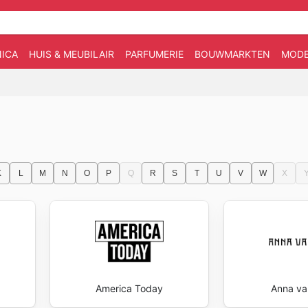
ICA
HUIS & MEUBILAIR
PARFUMERIE
BOUWMARKTEN
MOD
K
L
M
N
O
P
Q
R
S
T
U
V
W
X
America Today
Anna va