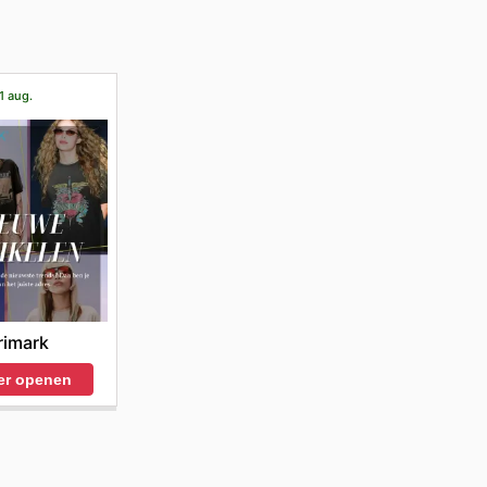
1 aug.
rimark
er openen