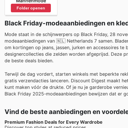
Mannenmode
Folder openen
Black Friday-modeaanbiedingen en kled
Mode staat in de schijnwerpers op Black Friday, 28 no
modeaanbiedingen van 🇳🇱 Netherlands 7 samen. Blader 
om kortingen op jeans, jassen, jurken en accessoires te 
designercollecties die zelden worden afgeprijsd. Deze p
de beste deals bieden.
Terwijl de dag vordert, starten winkels met beperkte rek
gratis verzendacties lanceren. Discount Digest maakt het 
kunt maken vóór de drukte. Of je nu je garderobe verni
Black Friday 2025-modeaanbiedingen bewijzen dat er goed
Vind de beste aanbiedingen en voordel
Premium Fashion Deals for Every Wardrobe
Discover top styles at reduced prices.