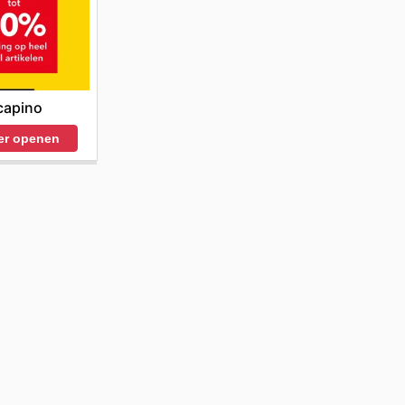
capino
er openen