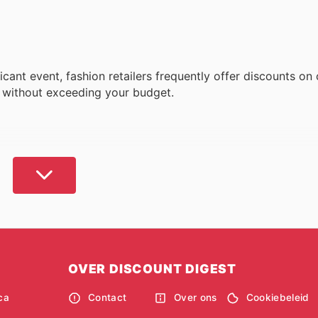
icant event, fashion retailers frequently offer discounts o
s without exceeding your budget.
ing the promotions available on Folder Aanbieding, you can
listings feature weekly markdowns across various brands an
rn how to embrace the latest trends without compromising 
OVER DISCOUNT DIGEST
expenditure, Folder Aanbieding is your definitive resource. 
on retailers, ensuring you are consistently informed of sup
ca
Contact
Over ons
Cookiebeleid
rel for personal use or attire for a particular occasion, ou