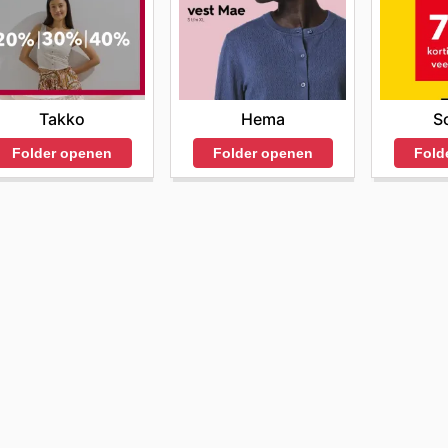
Takko
Hema
S
Folder openen
Folder openen
Fold