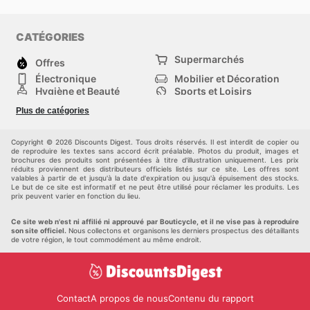
CATÉGORIES
Supermarchés
Offres
Électronique
Mobilier et Décoration
Hygiène et Beauté
Sports et Loisirs
Mode
Enfants
Plus de catégories
Bricolage, jardin et
Animalerie
maison
Véhicules
Autres
Copyright © 2026 Discounts Digest. Tous droits réservés. Il est interdit de copier ou
de reproduire les textes sans accord écrit préalable. Photos du produit, images et
brochures des produits sont présentées à titre d'illustration uniquement. Les prix
réduits proviennent des distributeurs officiels listés sur ce site. Les offres sont
valables à partir de et jusqu'à la date d'expiration ou jusqu'à épuisement des stocks.
Le but de ce site est informatif et ne peut être utilisé pour réclamer les produits. Les
prix peuvent varier en fonction du lieu.
Ce site web n'est ni affilié ni approuvé par Bouticycle, et il ne vise pas à reproduire
son site officiel.
Nous collectons et organisons les derniers prospectus des détaillants
de votre région, le tout commodément au même endroit.
Contact
A propos de nous
Contenu du rapport