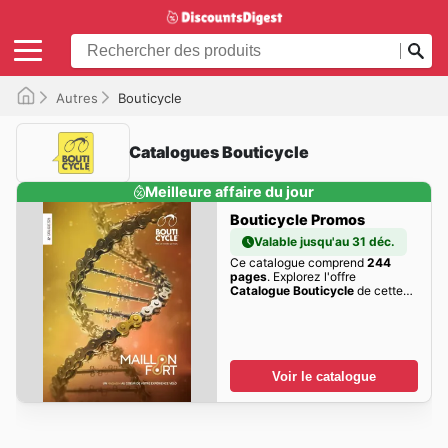
Autres
Bouticycle
Catalogues Bouticycle
Meilleure affaire du jour
Bouticycle Promos
Valable jusqu'au 31 déc.
Ce catalogue comprend
244
pages
. Explorez l'offre
Catalogue Bouticycle
de cette
semaine dès maintenant!
Voir le catalogue