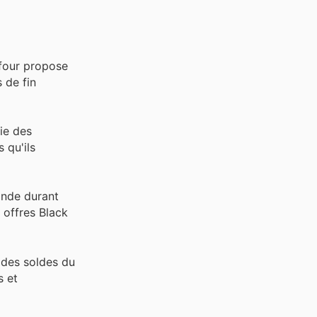
efour propose
 de fin
tie des
 qu'ils
mande durant
 offres Black
 des soldes du
s et