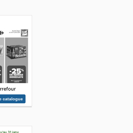
rrefour
le catalogue
u'au 31 janv.