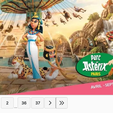
2
36
37
...