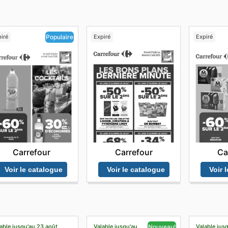
iré
Expiré
Expiré
Populaire
Carrefour
Ca
Carrefour
Voir le catalogue
Voir 
Voir le catalogue
able jusqu'au 23 août
Valable jusqu'au
Valable jusq
Nouveau!