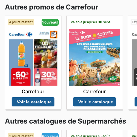
Autres promos de Carrefour
4 jours restant
Valable jusqu'au 30 sept.
Exp
Nouveau!
Carrefour
Carrefour
Voir le catalogue
Voir le catalogue
Autres catalogues de Supermarchés
3 jours restant
Valable jusqu'au 16 août
Val
Populaire