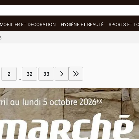
MOBILIER ET DÉCORATION
HYGIÈNE ET BEAUTÉ
SPORTS ET LO
6
2
32
33
...