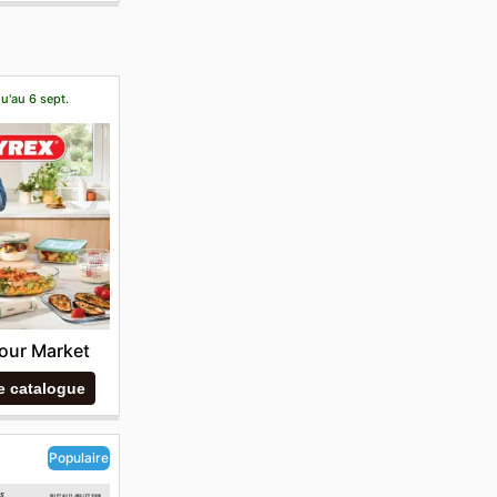
u'au 6 sept.
our Market
le catalogue
Populaire