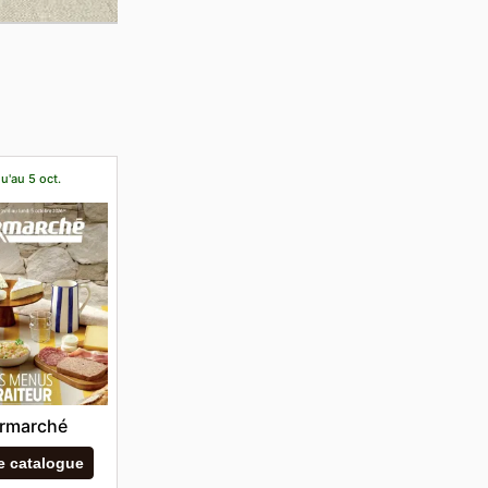
u'au 5 oct.
ermarché
le catalogue