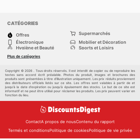
CATÉGORIES
Supermarchés
Offres
Électronique
Mobilier et Décoration
Hygiène et Beauté
Sports et Loisirs
Mode
Enfants
Plus de catégories
Bricolage, jardin et
Animalerie
maison
Véhicules
Autres
Copyright © 2026 . Tous droits réservés. Il est interdit de copier ou de reproduire les
textes sans accord écrit préalable. Photos du produit, images et brochures des
produits sont présentées à titre d'illustration uniquement. Les prix réduits proviennent
des distributeurs officiels listés sur ce site. Les offres sont valables à partir de et
jusqu'à la date d'expiration ou jusqu'à épuisement des stocks. Le but de ce site est
informatif et ne peut être utilisé pour réclamer les produits. Les prix peuvent varier en
fonction du lieu.
Contact
A propos de nous
Contenu du rapport
Termés et conditions
Politique de cookies
Politique de vie privée