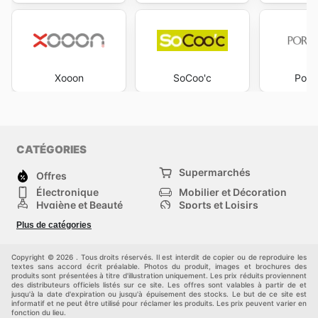
Xooon
SoCoo'c
Porc
CATÉGORIES
Supermarchés
Offres
Électronique
Mobilier et Décoration
Hygiène et Beauté
Sports et Loisirs
Mode
Enfants
Plus de catégories
Bricolage, jardin et
Animalerie
maison
Véhicules
Autres
Copyright © 2026 . Tous droits réservés. Il est interdit de copier ou de reproduire les
textes sans accord écrit préalable. Photos du produit, images et brochures des
produits sont présentées à titre d'illustration uniquement. Les prix réduits proviennent
des distributeurs officiels listés sur ce site. Les offres sont valables à partir de et
jusqu'à la date d'expiration ou jusqu'à épuisement des stocks. Le but de ce site est
informatif et ne peut être utilisé pour réclamer les produits. Les prix peuvent varier en
fonction du lieu.