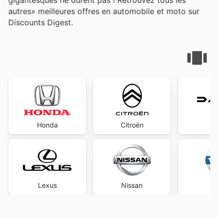
autres» meilleures offres en automobile et moto sur
Discounts Digest.
Honda
Citroën
D
Lexus
Nissan
V