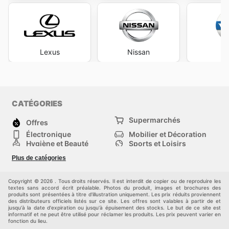
Lexus
Nissan
V
CATÉGORIES
Supermarchés
Offres
Électronique
Mobilier et Décoration
Hygiène et Beauté
Sports et Loisirs
Mode
Enfants
Plus de catégories
Bricolage, jardin et
Animalerie
maison
Véhicules
Autres
Copyright © 2026 . Tous droits réservés. Il est interdit de copier ou de reproduire les
textes sans accord écrit préalable. Photos du produit, images et brochures des
produits sont présentées à titre d'illustration uniquement. Les prix réduits proviennent
des distributeurs officiels listés sur ce site. Les offres sont valables à partir de et
jusqu'à la date d'expiration ou jusqu'à épuisement des stocks. Le but de ce site est
informatif et ne peut être utilisé pour réclamer les produits. Les prix peuvent varier en
fonction du lieu.