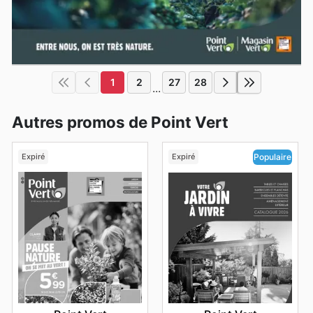
1
2
27
28
...
Autres promos de Point Vert
Expiré
Expiré
Populaire