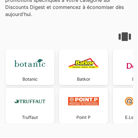
Discounts Digest et commencez à économiser dès
aujourd'hui.
Botanic
Batkor
De
Truffaut
Point P
E.Lecl