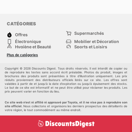
avantages commerciaux. Ils encouragent une démarche
proactive de la part des consommateurs, valorisant
ceux qui s'informent et planifient leurs achats en
fonction des opportunités présentées. En cultivant cette
CATÉGORIES
habitude de vérifier les nouveautés et les promotions,
Supermarchés
vous vous positionnez idéalement pour acquérir le
Offres
véhicule de vos rêves ou les pièces détachées dont
Électronique
Mobilier et Décoration
vous avez besoin, tout en optimisant votre budget. Stay
Hygiène et Beauté
Sports et Loisirs
up to date with Toyota's weekly ads and enjoy exclusive
Mode
Enfants
Plus de catégories
Bricolage, jardin et
savings every day.
Animalerie
maison
Véhicules
Autres
Copyright © 2026 Discounts Digest. Tous droits réservés. Il est interdit de copier ou
de reproduire les textes sans accord écrit préalable. Photos du produit, images et
brochures des produits sont présentées à titre d'illustration uniquement. Les prix
réduits proviennent des distributeurs officiels listés sur ce site. Les offres sont
valables à partir de et jusqu'à la date d'expiration ou jusqu'à épuisement des stocks.
Le but de ce site est informatif et ne peut être utilisé pour réclamer les produits. Les
prix peuvent varier en fonction du lieu.
Ce site web n'est ni affilié ni approuvé par Toyota, et il ne vise pas à reproduire son
site officiel.
Nous collectons et organisons les derniers prospectus des détaillants de
votre région, le tout commodément au même endroit.