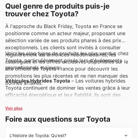
Quel genre de produits puis-je
trouver chez Toyota?
À l'approche du Black Friday, Toyota en France se
positionne comme un acteur majeur, proposant une
sélection variée de ses produits phares à des prix
exceptionnels. Les clients sont invités à consulter
Voici les cinq types de produits les plus vendus chez
régulièrement les annonces hebdomadaires, les
Toyota, particulièrement prisés lors d'événements
catalogues et les offres exclusives disponibles sur le
promotionnels majeurs :
site officiel de Toyota France pour découvrir les
promotions les plus récentes et ne rien manquer des
Véhicules Hybrides Toyota
– Les voitures hybrides
bonnes affaires.
Toyota continuent de dominer les ventes grâce à leur
efficacité énergétique et leur fiabilité. Ils sont des
incontournables des offres Black Friday, assurant des
économies substantielles sur l'achat de votre prochain
Voir plus
véhicule. Explorez les Toyota deals pour des
Foire aux questions sur Toyota
promotions exceptionnelles sur ces modèles très
demandés.
L'histoire de Toyota: Qu'est?