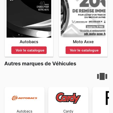
retrouve dans les Yamaha weekly ads et les Yamaha
désirent profiter pleinement de leur visite sans l'agitation
proposant des réductions substantielles, des offres de
une livraison à domicile, pratique et sécurisée, ou une
deals, offrant des réductions significatives pour
des foules, il est recommandé de planifier leurs
financement avantageuses et des packs promotionnels
option de retrait en magasin, idéale pour ceux qui
déplacements plutôt en semaine, si possible. Si une
équiper les familles.
attractifs. Les clients peuvent ainsi découvrir les
préfèrent récupérer leur commande rapidement.
visite le week-end est inévitable, envisager le début de
Yamaha deals
du moment, souvent limités dans le
Certains articles peuvent également bénéficier du retrait
la matinée d'un samedi, juste après l'ouverture, peut
temps, qui permettent de réaliser des économies
en magasin, offrant encore plus de flexibilité. En
être une stratégie judicieuse pour éviter les pics
significatives sans compromettre la qualité. Que vous
naviguant sur le site, les clients bénéficient également
d'affluence. Une visite bien planifiée, en tenant compte
soyez à la recherche d'un scooter agile pour vos trajets
d'informations en temps réel sur la disponibilité des
de ces périodes, assure une expérience d'achat plus
quotidiens, d'une moto sportive pour les week-ends, ou
produits et des mises à jour sur les promotions en cours.
Moto Axxe
Autobacs
sereine et efficace.
d'un quad robuste pour vos explorations hors-piste, les
L'achat en ligne chez Yamaha se veut une expérience
Il est à noter que les heures d'ouverture peuvent varier
Yamaha sales this week
pourraient bien vous réserver
fluide, efficace et toujours axée sur la valeur pour le
Voir le catalogue
Voir le catalogue
d'un magasin à l'autre et d'un emplacement à l'autre,
la surprise que vous attendiez. Il est donc fortement
client.
particulièrement durant les week-ends et les jours fériés.
recommandé de consulter régulièrement le site officiel
Il est important de noter que la disponibilité des
Afin de s'assurer des horaires du magasin Yamaha le
Autres marques de Véhicules
de Yamaha pour ne rien manquer des dernières
Yamaha
produits, les promotions spécifiques et les options de
plus proche, il est conseillé aux clients de consulter le
ad
. Ces
Yamaha sales
offrent une opportunité
livraison peuvent varier en fonction de votre localisation
site officiel ou de contacter directement le magasin
précieuse d'accéder à des produits d'exception à des
géographique. Afin de profiter pleinement de votre
avant de se déplacer.
conditions particulièrement favorables, rendant
expérience d'achat en ligne avec Yamaha, nous vous
l'acquisition de votre véhicule Yamaha plus accessible
recommandons vivement de visiter le site officiel ou de
que jamais.
contacter le service clientèle pour obtenir des
Ne Manquez Plus Aucune Offre : Votre Guide des Bons
informations détaillées et adaptées à vos besoins.
Plans Yamaha
Dans un marché en constante évolution, la vigilance est
de mise pour saisir les meilleures opportunités. Visiter
Autobacs
Cardy