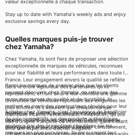
valeur exceptionnelle à chaque transaction.
Stay up to date with Yamaha's weekly ads and enjoy
exclusive savings every day.
Quelles marques puis-je trouver
chez Yamaha?
Chez Yamaha, ils sont fiers de proposer une sélection
exceptionnelle de marques de véhicules, reconnues
pour leur fiabilité et leurs performances dans toute la
France. Leur engagement envers la qualité se reflète
Parmi les marques de premier plan que les clients
dans le choix rigoureux des partenaires qu'ils
peuvent découvrir chez Yamaha, on retrouve des
représentent, offrant ainsi à leur clientèle une gamme
noms synonymes de qualité et de durabilité. Ils
diversifiée de véhicules répondant aux exigences les
mettent en avant des constructeurs réputés pour leur
plus strictes. Ils s'assurent que chaque marque
Acheter chez Yamaha, c'est l'assurance de bénéficier
ingénierie de pointe, leur design attrayant et leur
distribuée incarne l'excellence et l'innovation, qu'elle
de prix compétitifs sur des produits authentiques,
rapport qualité-prix exceptionnel. Ces marques se
soit d'origine française ou internationale, garantissant
soutenus par des promotions régulières sur les
distinguent par leur capacité à innover constamment,
ainsi une expérience d'achat inégalée.
marques les plus populaires. Ils encouragent leur
offrant des modèles qui répondent aux besoins variés