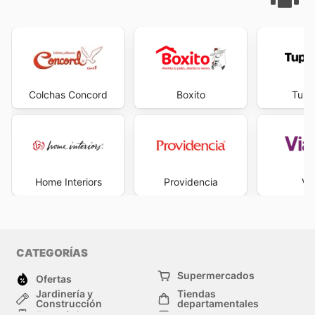
Colchas Concord
Boxito
Tupp
Home Interiors
Providencia
Vi
CATEGORÍAS
Supermercados
Ofertas
Jardinería y
Tiendas
Construcción
departamentales
Electrónica
Hogar