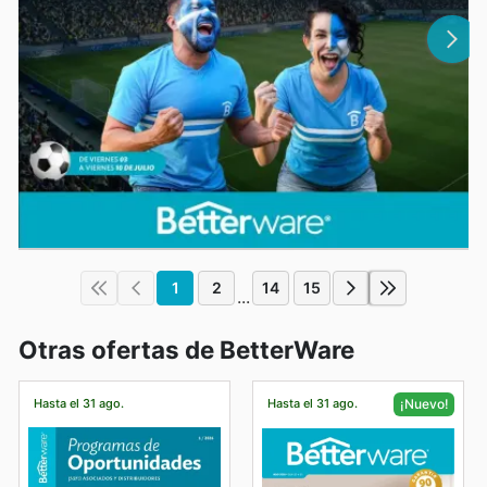
1
2
14
15
...
Otras ofertas de BetterWare
Hasta el 31 ago.
Hasta el 31 ago.
¡Nuevo!