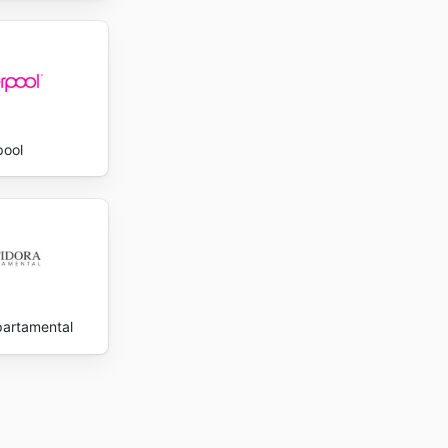
pool
partamental