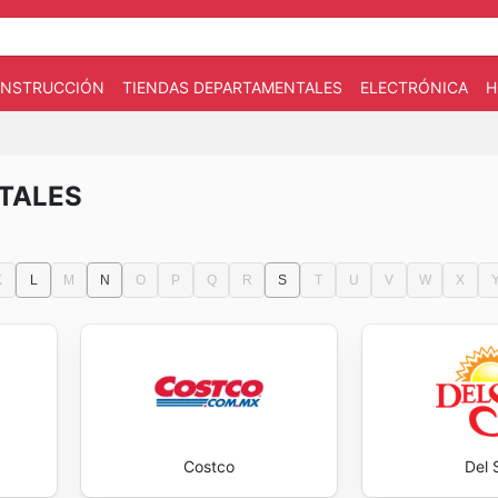
CONSTRUCCIÓN
TIENDAS DEPARTAMENTALES
ELECTRÓNICA
H
TALES
K
L
M
N
O
P
Q
R
S
T
U
V
W
X
Costco
Del 