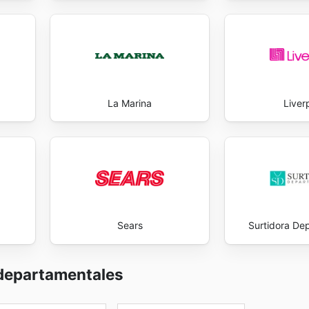
La Marina
Liver
Sears
Surtidora De
 departamentales