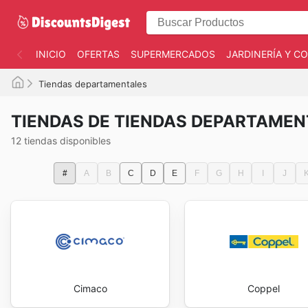
INICIO
OFERTAS
SUPERMERCADOS
JARDINERÍA Y 
Tiendas departamentales
TIENDAS DE TIENDAS DEPARTAMEN
12 tiendas disponibles
#
A
B
C
D
E
F
G
H
I
J
Cimaco
Coppel