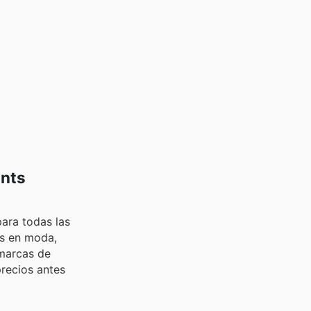
unts
ara todas las
as en moda,
 marcas de
recios antes