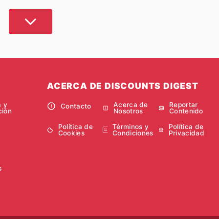
a descubrir y contrastar las principales tiendas departame
aventa
,
Sam 's Club
,
El Palacio de Hierro
,
Sears
,
Del Sol
,
Li
rar las promociones más ventajosas en
Discounts Digest
. Aq
culos deportivos, tecnología, alimentos, herramientas y u
ACERCA DE DISCOUNTS DIGEST
a y
Acerca de
Reportar
igest le facilita el acceso a las mejores ofertas para max
Contacto
ción
Nosotros
Contenido
Política de
Términos y
Política de
Cookies
Condiciones
Privacidad
s