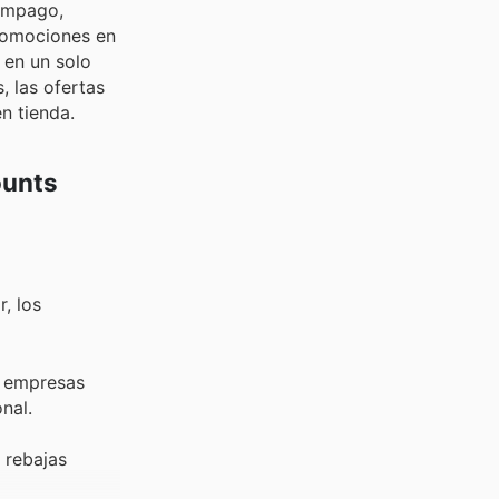
lámpago,
romociones en
 en un solo
, las ofertas
n tienda.
ounts
, los
e empresas
nal.
 rebajas