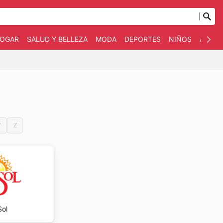
OGAR
SALUD Y BELLEZA
MODA
DEPORTES
NIÑOS
AUTO 
Y
Z
Sol