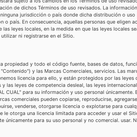
stará sujeto a los cambios en los Términos de uso revisad
cación de dichos Términos de uso revisados. La información
 ninguna jurisdicción o país donde dicha distribución o uso
ión o país. En consecuencia, aquellas personas que eligen ac
las leyes locales, en la medida en que las leyes locales se
lizar ni registrarse en el Sitio.
ra propiedad y todo el código fuente, bases de datos, funci
el "Contenido") y las Marcas Comerciales, servicios. Las ma
nemos licencia para ello, y están protegidos por las leyes
y las leyes de competencia desleal, las leyes internaciona
"TAL CUAL" para su información y uso personal únicamente.
rcas comerciales pueden copiarse, reproducirse, agregarse,
ibuirse, venderse, otorgarse licencia o explotarse para cual
se le otorga una licencia limitada para acceder y usar el Si
 únicamente para su uso personal y no comercial. usar. N