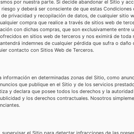
smos por nuestra parte. Si decide abandonar el Sitio y acce
y riesgo y deberá ser consciente de que estas Condiciones 
as de privacidad y recopilación de datos, de cualquier sitio
 Cualquier compra que realice a través de sitios web de terc
ación con dichas compras, que son exclusivamente entre us
frecidos en sitios web de terceros y nos eximirá de toda 
ntendrá indemnes de cualquier pérdida que sufra o daño q
ier contacto con Sitios Web de Terceros.
 información en determinadas zonas del Sitio, como anuncio
nuncios que publique en el Sitio y de los servicios prestad
a y declara que posee todos los derechos y la autoridad pa
 publicidad y los derechos contractuales. Nosotros simple
nciantes.
) supervisar el Sitio para detectar infracciones de las pre