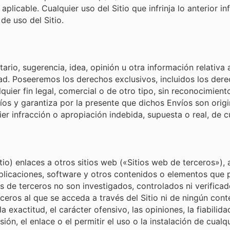
plicable. Cualquier uso del Sitio que infrinja lo anterior i
de uso del Sitio.
io, sugerencia, idea, opinión u otra información relativa 
dad. Poseeremos los derechos exclusivos, incluidos los der
lquier fin legal, comercial o de otro tipo, sin reconocimie
os y garantiza por la presente que dichos Envíos son origi
er infracción o apropiación indebida, supuesta o real, de 
io) enlaces a otros sitios web («Sitios web de terceros»), a
aplicaciones, software y otros contenidos o elementos que
s de terceros no son investigados, controlados ni verificad
ros al que se acceda a través del Sitio ni de ningún conte
la exactitud, el carácter ofensivo, las opiniones, la fiabilid
ión, el enlace o el permitir el uso o la instalación de cual