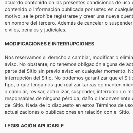
acuerdo contenido en las presentes condiciones de uso o 
contenido o información publicada por usted en cualquie
motivo, se le prohíbe registrarse y crear una nueva cue
en nombre del tercero. Además de cancelar o suspender s
civiles, penales y judiciales.
MODIFICACIONES E INTERRUPCIONES
Nos reservamos el derecho a cambiar, modificar o elimina
aviso. No obstante, no tenemos obligación alguna de actu
parte del Sitio sin previo aviso en cualquier momento. 
interrupción del Sitio. No podemos garantizar que el S
tipo, o que tengamos que realizar tareas de mantenimient
a cambiar, revisar, actualizar, suspender, interrumpir o 
responsables de ninguna pérdida, daño o inconveniente ca
del Sitio. Nada de lo dispuesto en estos Términos de uso se interpretará como una obligación para nosotros de mantener y apoyar el Sitio o de proporcionar correcciones,
actualizaciones o publicaciones en relación con el Sitio.
LEGISLACIÓN APLICABLE