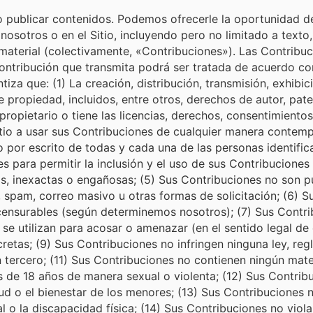
 o publicar contenidos. Podemos ofrecerle la oportunidad de cr
 nosotros o en el Sitio, incluyendo pero no limitado a texto, 
aterial (colectivamente, «Contribuciones»). Las Contribuci
ontribución que transmita podrá ser tratada de acuerdo con l
tiza que: (1) La creación, distribución, transmisión, exhibi
de propiedad, incluidos, entre otros, derechos de autor, pa
propietario o tiene las licencias, derechos, consentimientos
 Sitio a usar sus Contribuciones de cualquier manera contemp
o por escrito de todas y cada una de las personas identific
s para permitir la inclusión y el uso de sus Contribuciones
s, inexactas o engañosas; (5) Sus Contribuciones no son pu
spam, correo masivo u otras formas de solicitación; (6) S
o censurables (según determinemos nosotros); (7) Sus Contri
o se utilizan para acosar o amenazar (en el sentido legal d
retas; (9) Sus Contribuciones no infringen ninguna ley, re
 tercero; (11) Sus Contribuciones no contienen ningún mater
e 18 años de manera sexual o violenta; (12) Sus Contribuci
salud o el bienestar de los menores; (13) Sus Contribucione
ual o la discapacidad física; (14) Sus Contribuciones no viol