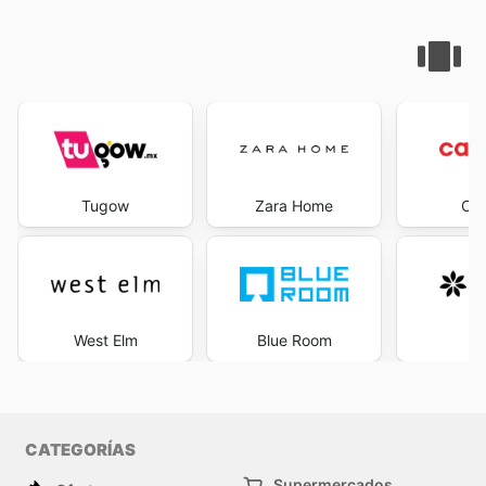
Tugow
Zara Home
Cal
West Elm
Blue Room
Pr
CATEGORÍAS
Supermercados