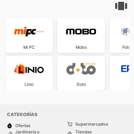
Mi PC
Mobo
Fotom
Linio
Doto
E
CATEGORÍAS
Supermercados
Ofertas
Jardinería y
Tiendas