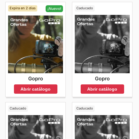
Expira en 2 días
Caducado
¡Nuevo!
Gopro
Gopro
Abrir catálogo
Abrir catálogo
Caducado
Caducado