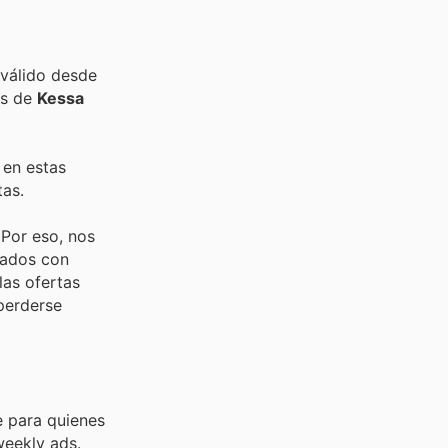
 válido desde
as de
Kessa
 en estas
tas.
 Por eso, nos
iados con
las ofertas
 perderse
e para quienes
weekly ads.