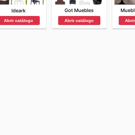
Got Muebles
Muebl
Ideark
Abrir catálogo
Abri
Abrir catálogo