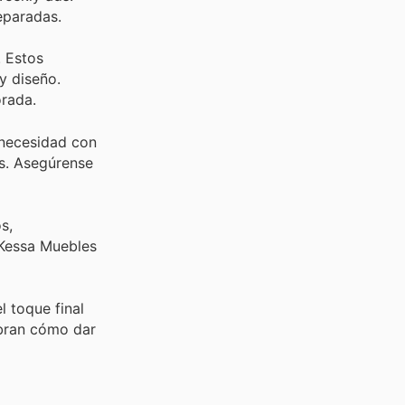
eparadas.
 Estos
y diseño.
rada.
 necesidad con
es. Asegúrense
s,
 Kessa Muebles
l toque final
ubran cómo dar