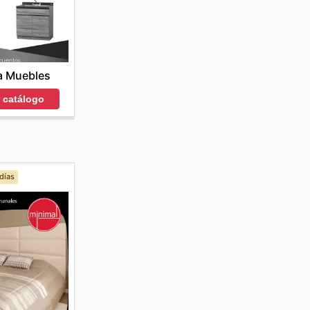
a Muebles
r catálogo
días