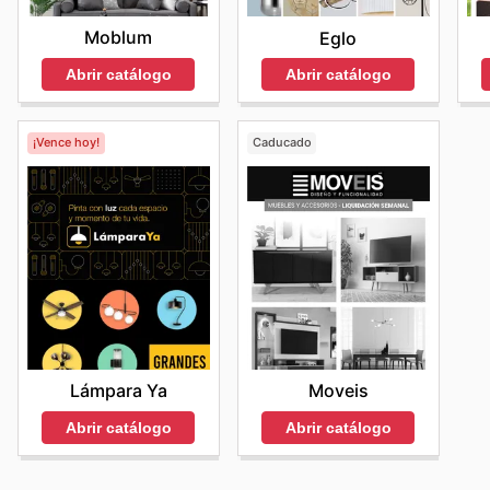
Moblum
Eglo
Abrir catálogo
Abrir catálogo
¡Vence hoy!
Caducado
Lámpara Ya
Moveis
Abrir catálogo
Abrir catálogo