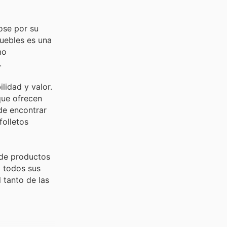
ose por su
muebles es una
mo
.
lidad y valor.
que ofrecen
 de encontrar
folletos
 de productos
a todos sus
 tanto de las