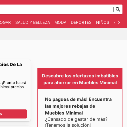
OGAR
SALUD Y BELLEZA
MODA
DEPORTES
NIÑOS
AUTO 
cios De La
Descubre los ofertazos imbatibles
para ahorrar en Muebles Minimal
. ¡Pronto habrá
nimal precios
No pagues de más! Encuentra
las mejores rebajas de
Muebles Minimal
go
¿Cansado de gastar de más?
¡Tenemos la solución!