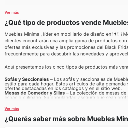
Ver más
¿Qué tipo de productos vende Mueble
Muebles Minimal, líder en mobiliario de diseño en 🇲🇽 M
clientes encontrarán una amplia gama de productos con 
ofertas más exclusivas y las promociones del Black Friday
frecuentemente para descubrir las novedades y aprovech
Aquí presentamos los cinco tipos de productos más ven
Sofás y Seccionales
– Los sofás y seccionales de Muebl
estilo para cada hogar. Estos artículos de alta demanda 
ofertas destacadas en los catálogos y en el sitio web.
Mesas de Comedor y Sillas
– La colección de mesas de 
espacio culinario. Su popularidad asegura que sean prot
oportunidad para conseguir diseño y calidad a precios a
Camas y Colchones
– Para un descanso superior, las c
Ver más
productos esenciales para el hogar tienen una gran dema
weekly ads y promociones especiales de Black Friday.
¿Querés saber más sobre Muebles Min
Escritorios y Muebles de Oficina en Casa
– Con el auge 
Muebles Minimal se han vuelto increíblemente populares.