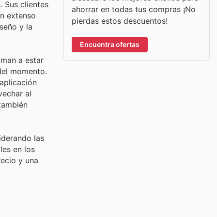
. Sus clientes
ahorrar en todas tus compras ¡No
un extenso
pierdas estos descuentos!
seño y la
Encuentra ofertas
iman a estar
 del momento.
aplicación
vechar al
 también
iderando las
les en los
recio y una