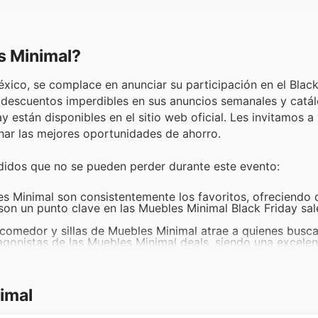
s Minimal?
éxico, se complace en anunciar su participación en el Black
descuentos imperdibles en sus anuncios semanales y catál
 están disponibles en el sitio web oficial. Les invitamos a 
ar las mejores oportunidades de ahorro.
didos que no se pueden perder durante este evento:
es Minimal son consistentemente los favoritos, ofreciendo
son un punto clave en las Muebles Minimal Black Friday sal
comedor y sillas de Muebles Minimal atrae a quienes busca
agonistas de las Muebles Minimal deals, siendo una excelen
ccesibles en las Muebles Minimal ofertas.
amas y colchones de Muebles Minimal son una elección acer
nda, por lo que se incluyen con frecuencia en los Muebles
imal
del trabajo remoto, los escritorios y muebles de oficina en
 Los clientes los buscan activamente en las Muebles Minim