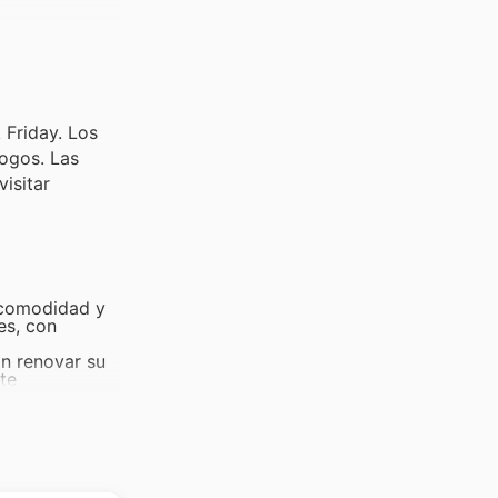
 Friday. Los
ogos. Las
visitar
 comodidad y
es, con
n renovar su
te
tada. Estos
 Minimal
 casa de
al Black