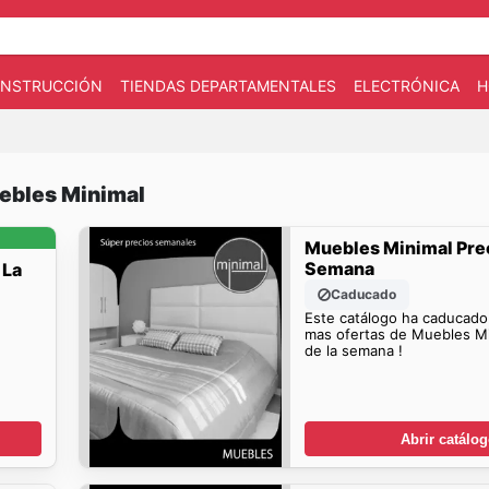
CONSTRUCCIÓN
TIENDAS DEPARTAMENTALES
ELECTRÓNICA
H
uebles Minimal
Muebles Minimal Pre
Semana
 La
Caducado
Este catálogo ha caducado
mas ofertas de Muebles Mi
de la semana !
Abrir catálo