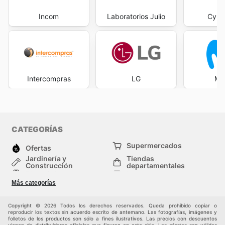
Incom
Laboratorios Julio
Cybe
Intercompras
LG
Mov
CATEGORÍAS
Supermercados
Ofertas
Jardinería y
Tiendas
Construcción
departamentales
Electrónica
Hogar
Salud y Belleza
Moda
Más categorías
Deportes
Niños
Auto y Moto
Mascotas
Copyright © 2026 Todos los derechos reservados. Queda prohibido copiar o
Otros
reproducir los textos sin acuerdo escrito de antemano. Las fotografías, imágenes y
folletos de los productos son sólo a fines ilustrativos. Las precios con descuentos