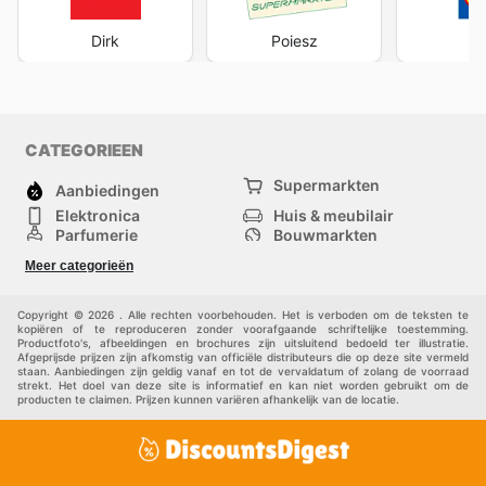
Dirk
Poiesz
CATEGORIEEN
Supermarkten
Aanbiedingen
Elektronica
Huis & meubilair
Parfumerie
Bouwmarkten
Mode
Sport
Meer categorieën
Kinderen
Huisdieren
Andere
Copyright © 2026 . Alle rechten voorbehouden. Het is verboden om de teksten te
kopiëren of te reproduceren zonder voorafgaande schriftelijke toestemming.
Productfoto's, afbeeldingen en brochures zijn uitsluitend bedoeld ter illustratie.
Afgeprijsde prijzen zijn afkomstig van officiële distributeurs die op deze site vermeld
staan. Aanbiedingen zijn geldig vanaf en tot de vervaldatum of zolang de voorraad
strekt. Het doel van deze site is informatief en kan niet worden gebruikt om de
producten te claimen. Prijzen kunnen variëren afhankelijk van de locatie.