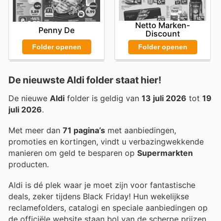
Netto Marken-
Penny De
Discount
Folder openen
Folder openen
De nieuwste Aldi folder staat hier!
De nieuwe
Aldi
folder is geldig van
13 juli 2026
tot
19
juli 2026
.
Met meer dan
71 pagina’s
met aanbiedingen,
promoties en kortingen, vindt u verbazingwekkende
manieren om geld te besparen op
Supermarkten
producten.
Aldi is dé plek waar je moet zijn voor fantastische
deals, zeker tijdens Black Friday! Hun wekelijkse
reclamefolders, catalogi en speciale aanbiedingen op
de officiële website staan bol van de scherpe prijzen.