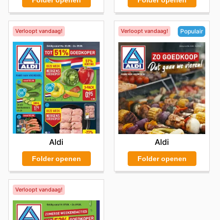
Folder openen
Folder openen
Verloopt vandaag!
Verloopt vandaag!
Populair
Aldi
Aldi
Folder openen
Folder openen
Verloopt vandaag!