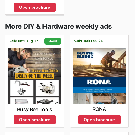
Open brochure
More DIY & Hardware weekly ads
Valid until Aug. 17
Valid until Feb. 24
New!
RONA
Busy Bee Tools
Open brochure
Open brochure