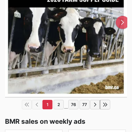
1
2
76
77
...
BMR sales on weekly ads