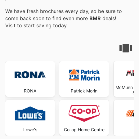
We have fresh brochures every day, so be sure to
come back soon to find even more
BMR
deals!
Visit
to start saving today.
McMunn & Y
RONA
Patrick Morin
Sup
Lowe's
Co-op Home Centre
E