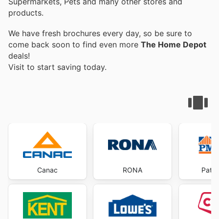
Supermarkets, Pets and many other stores and
products.
We have fresh brochures every day, so be sure to
come back soon to find even more
The Home Depot
deals!
Visit
to start saving today.
Canac
RONA
Patri