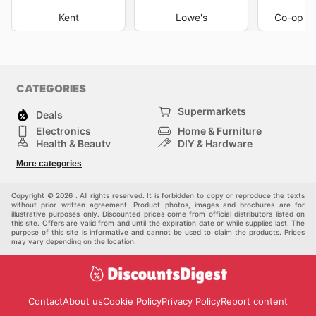
Kent
Lowe's
Co-op H
CATEGORIES
Supermarkets
Deals
Electronics
Home & Furniture
Health & Beauty
DIY & Hardware
Sport & Recreation
Fashion
More categories
Auto & Moto
Kids
Pets
Others
Copyright © 2026 . All rights reserved. It is forbidden to copy or reproduce the texts
without prior written agreement. Product photos, images and brochures are for
illustrative purposes only. Discounted prices come from official distributors listed on
this site. Offers are valid from and until the expiration date or while supplies last. The
purpose of this site is informative and cannot be used to claim the products. Prices
may vary depending on the location.
Contact
About us
Cookie Policy
Privacy Policy
Report content