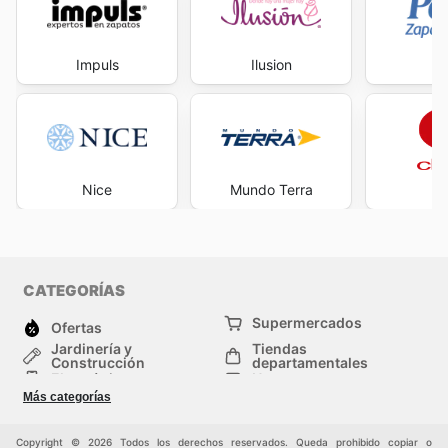
Impuls
Ilusion
P
Nice
Mundo Terra
Ck
CATEGORÍAS
Supermercados
Ofertas
Jardinería y
Tiendas
Construcción
departamentales
Electrónica
Hogar
Salud y Belleza
Moda
Más categorías
Deportes
Niños
Auto y Moto
Mascotas
Copyright © 2026 Todos los derechos reservados. Queda prohibido copiar o