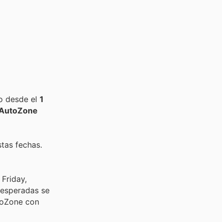
o desde el
1
AutoZone
stas fechas.
Friday,
 esperadas se
utoZone con