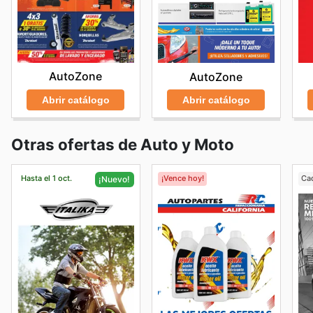
AutoZone
AutoZone
Abrir catálogo
Abrir catálogo
Otras ofertas de Auto y Moto
Hasta el 1 oct.
¡Vence hoy!
Ca
¡Nuevo!