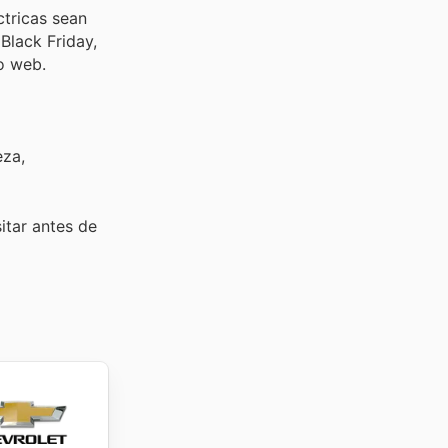
ctricas sean
Black Friday,
o web.
eza,
sitar
antes de