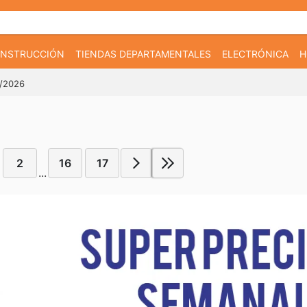
CONSTRUCCIÓN
TIENDAS DEPARTAMENTALES
ELECTRÓNICA
H
7/2026
2
16
17
...