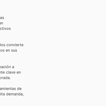
mas
an
ctivos
los convierte
los en sus
pación a
nte clave en
orada.
ramientas de
 alta demanda,