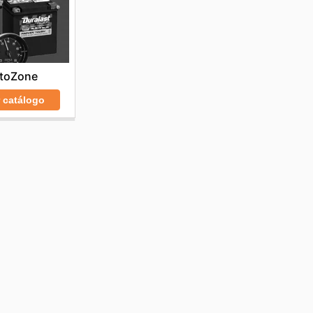
toZone
r catálogo