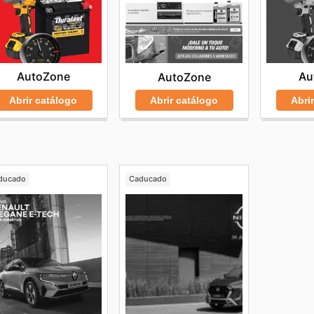
AutoZone
Au
AutoZone
Abrir catálogo
Abri
Abrir catálogo
ducado
Caducado