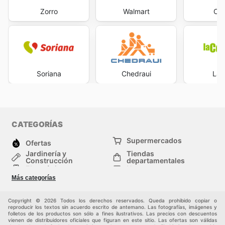
Zorro
Walmart
Cit
Soriana
Chedraui
La 
CATEGORÍAS
Supermercados
Ofertas
Jardinería y
Tiendas
Construcción
departamentales
Electrónica
Hogar
Salud y Belleza
Moda
Más categorías
Deportes
Niños
Auto y Moto
Mascotas
Copyright © 2026 Todos los derechos reservados. Queda prohibido copiar o
Otros
reproducir los textos sin acuerdo escrito de antemano. Las fotografías, imágenes y
folletos de los productos son sólo a fines ilustrativos. Las precios con descuentos
vienen de distribuidores oficiales que figuran en este sitio. Las ofertas son válidas