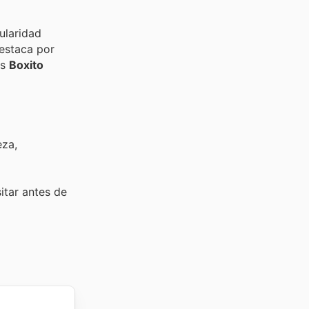
ularidad
destaca por
us
Boxito
eza,
sitar
antes de