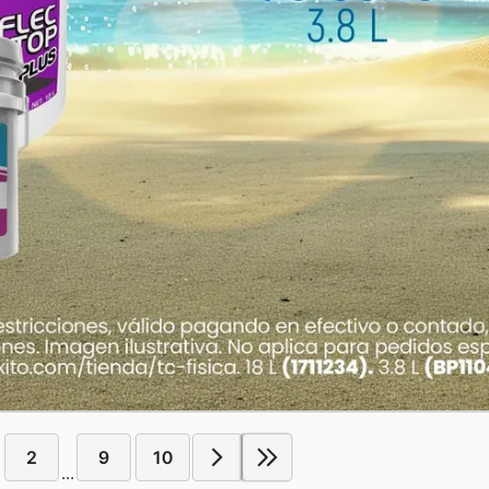
2
9
10
...