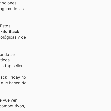
omociones
inguna de las
 Estos
xito Black
nológicas y de
manda se
ticos,
n top seller.
Black Friday no
s que hacen de
e vuelven
competitivos,