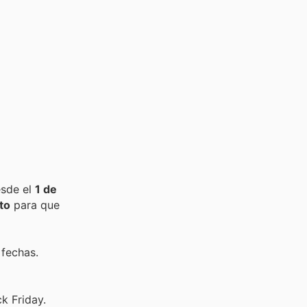
esde el
1 de
to
para que
 fechas.
k Friday.