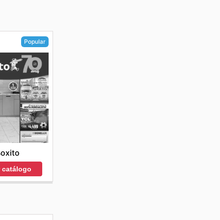
Popular
oxito
r catálogo