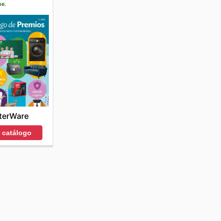
ne.
terWare
r catálogo