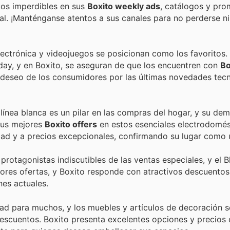
os imperdibles en sus
Boxito weekly ads
, catálogos y pr
ial. ¡Manténganse atentos a sus canales para no perderse n
electrónica y videojuegos se posicionan como los favoritos.
day, y en Boxito, se aseguran de que los encuentren con
Bo
el deseo de los consumidores por las últimas novedades tec
línea blanca es un pilar en las compras del hogar, y su de
 sus mejores
Boxito offers
en estos esenciales electrodomés
dad y a precios excepcionales, confirmando su lugar como u
 protagonistas indiscutibles de las ventas especiales, y el 
jores ofertas, y Boxito responde con atractivos descuento
nes actuales.
dad para muchos, y los muebles y artículos de decoración s
cuentos. Boxito presenta excelentes opciones y precios 