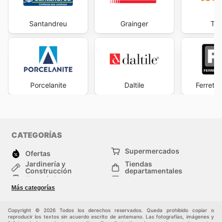
Santandreu
Grainger
Tec
Porcelanite
Daltile
Ferrete
CATEGORÍAS
Supermercados
Ofertas
Jardinería y
Tiendas
Construcción
departamentales
Electrónica
Hogar
Salud y Belleza
Moda
Más categorías
Deportes
Niños
Auto y Moto
Mascotas
Copyright © 2026 Todos los derechos reservados. Queda prohibido copiar o
Otros
reproducir los textos sin acuerdo escrito de antemano. Las fotografías, imágenes y