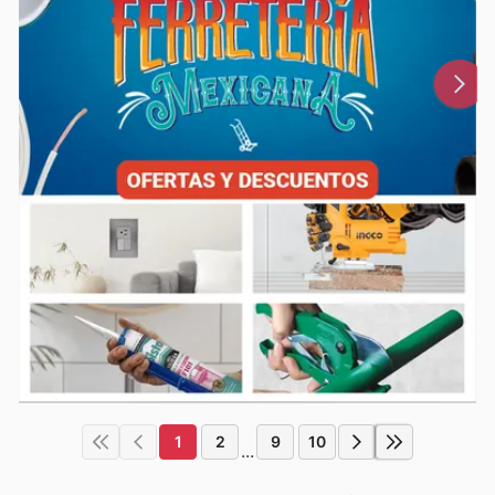
1
2
9
10
...