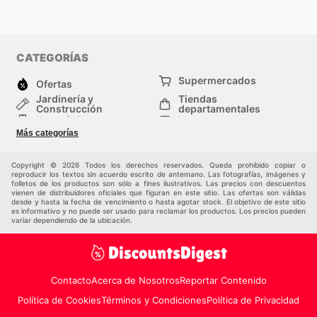
CATEGORÍAS
Supermercados
Ofertas
Jardinería y
Tiendas
Construcción
departamentales
Electrónica
Hogar
Salud y Belleza
Moda
Más categorías
Deportes
Niños
Auto y Moto
Mascotas
Copyright © 2026 Todos los derechos reservados. Queda prohibido copiar o
Otros
reproducir los textos sin acuerdo escrito de antemano. Las fotografías, imágenes y
folletos de los productos son sólo a fines ilustrativos. Las precios con descuentos
vienen de distribuidores oficiales que figuran en este sitio. Las ofertas son válidas
desde y hasta la fecha de vencimiento o hasta agotar stock. El objetivo de este sitio
es informativo y no puede ser usado para reclamar los productos. Los precios pueden
variar dependiendo de la ubicación.
Contacto
Acerca de Nosotros
Reportar Contenido
Política de Cookies
Términos y Condiciones
Política de Privacidad