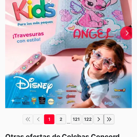
1
2
121
122
...
Otras ofertas de Colchas Concord