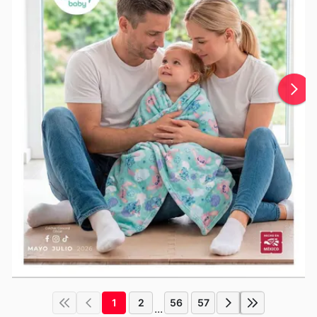
1
2
56
57
...