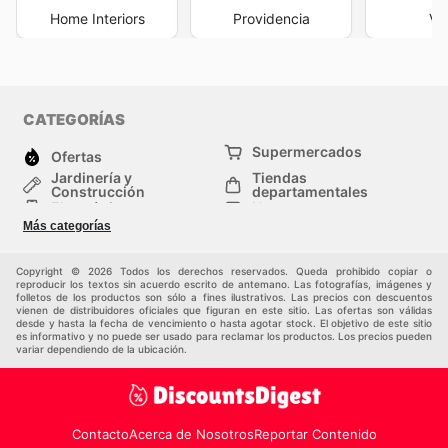
Home Interiors
Providencia
Vi
CATEGORÍAS
Supermercados
Ofertas
Jardinería y
Tiendas
Construcción
departamentales
Electrónica
Hogar
Salud y Belleza
Moda
Más categorías
Deportes
Niños
Auto y Moto
Mascotas
Copyright © 2026 Todos los derechos reservados. Queda prohibido copiar o
Otros
reproducir los textos sin acuerdo escrito de antemano. Las fotografías, imágenes y
folletos de los productos son sólo a fines ilustrativos. Las precios con descuentos
vienen de distribuidores oficiales que figuran en este sitio. Las ofertas son válidas
desde y hasta la fecha de vencimiento o hasta agotar stock. El objetivo de este sitio
es informativo y no puede ser usado para reclamar los productos. Los precios pueden
variar dependiendo de la ubicación.
Contacto
Acerca de Nosotros
Reportar Contenido