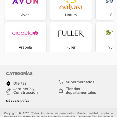
Avon
Natura
Sta
Arabela
Fuller
Yves
CATEGORÍAS
Supermercados
Ofertas
Jardinería y
Tiendas
Construcción
departamentales
Electrónica
Hogar
Salud y Belleza
Moda
Más categorías
Deportes
Niños
Auto y Moto
Mascotas
Copyright © 2026 Todos los derechos reservados. Queda prohibido copiar o
Otros
reproducir los textos sin acuerdo escrito de antemano. Las fotografías, imágenes y