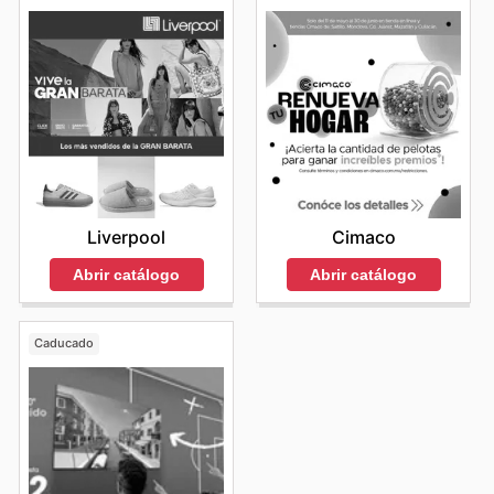
Liverpool
Cimaco
Abrir catálogo
Abrir catálogo
Caducado