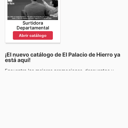
Surtidora
Departamental
Abrir catálogo
¡El nuevo catálogo de
El Palacio de Hierro
ya
está aquí!
Encuentra las mejores promociones, descuentos y
oportunidades para ahorrar en
El Palacio de Hierro
en
este catálogo válido desde el
1 de julio de 2026
hasta
el
17 de julio de 2026
. En estas
20 páginas
encontrarás las últimas novedades y ofertas de
El
Palacio de Hierro
para que puedas comprar todo lo
que necesitas sin gastar de más.
Encuentra una tienda de
El Palacio de Hierro
cerca