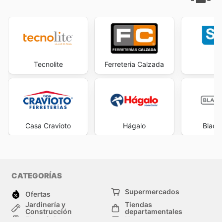
Tecnolite
Ferreteria Calzada
S
Casa Cravioto
Hágalo
Black
CATEGORÍAS
Supermercados
Ofertas
Jardinería y
Tiendas
Construcción
departamentales
Electrónica
Hogar