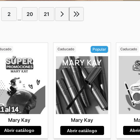
2
20
21
...
ducado
Caducado
Caducado
Popular
Mary Kay
Ma
Mary Kay
Abrir catálogo
Abri
Abrir catálogo