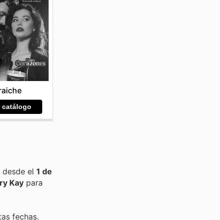
raiche
r catálogo
o desde el
1 de
ry Kay
para
tas fechas.