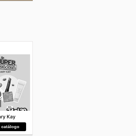
ry Kay
r catálogo