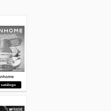
anhome
r catálogo