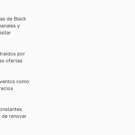
tas de Black
manales y
sitar
traídos por
as ofertas
 eventos como
recios
onstantes.
d de renovar