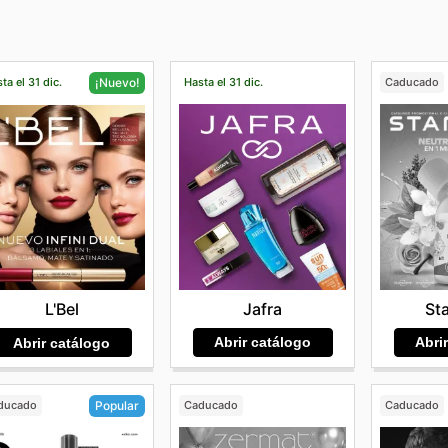
ta el 31 dic.
Hasta el 31 dic.
Caducado
¡Nuevo!
Jafra
St
L'Bel
Abrir catálogo
Abri
Abrir catálogo
ducado
Caducado
Caducado
Popular