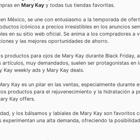
ompras en
Mary Kay
y todas tus tiendas favoritas.
l en México, se une con entusiasmo a la temporada de ofer
oductos icónicos a precios irresistibles en los anuncios se
es en su sitio web oficial. Se anima a los compradores a vi
ciones y las mejores oportunidades de ahorro.
s productos para ojos de Mary Kay durante Black Friday, a
s artículos, muy demandados, suelen ser protagonistas en l
ry Kay weekly ads y Mary Kay deals.
 Mary Kay es un pilar en las ventas, especialmente durante
dos productos para el rejuvenecimiento y la hidratación a p
ary Kay offers.
dad, y los bálsamos y labiales de Mary Kay son favoritos c
s experimentan una alta demanda, ofreciendo la posibilida