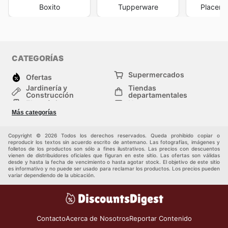
Boxito
Tupperware
Placenc
CATEGORÍAS
Supermercados
Ofertas
Jardinería y
Tiendas
Construcción
departamentales
Electrónica
Hogar
Salud y Belleza
Moda
Más categorías
Deportes
Niños
Auto y Moto
Mascotas
Copyright © 2026 Todos los derechos reservados. Queda prohibido copiar o
Otros
reproducir los textos sin acuerdo escrito de antemano. Las fotografías, imágenes y
folletos de los productos son sólo a fines ilustrativos. Las precios con descuentos
vienen de distribuidores oficiales que figuran en este sitio. Las ofertas son válidas
desde y hasta la fecha de vencimiento o hasta agotar stock. El objetivo de este sitio
es informativo y no puede ser usado para reclamar los productos. Los precios pueden
variar dependiendo de la ubicación.
Contacto
Acerca de Nosotros
Reportar Contenido