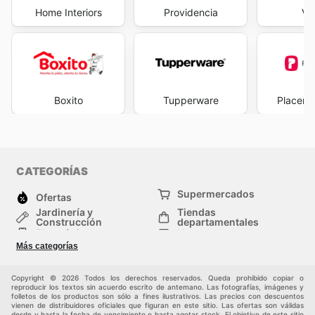
Home Interiors
Providencia
Vi
Boxito
Tupperware
Placenc
CATEGORÍAS
Supermercados
Ofertas
Jardinería y
Tiendas
Construcción
departamentales
Electrónica
Hogar
Salud y Belleza
Moda
Más categorías
Deportes
Niños
Auto y Moto
Mascotas
Copyright © 2026 Todos los derechos reservados. Queda prohibido copiar o
Otros
reproducir los textos sin acuerdo escrito de antemano. Las fotografías, imágenes y
folletos de los productos son sólo a fines ilustrativos. Las precios con descuentos
vienen de distribuidores oficiales que figuran en este sitio. Las ofertas son válidas
desde y hasta la fecha de vencimiento o hasta agotar stock. El objetivo de este sitio