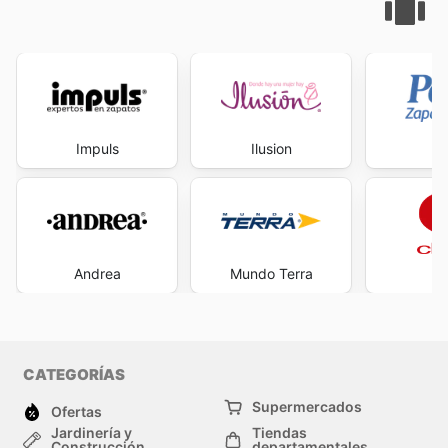
Impuls
Ilusion
P
Andrea
Mundo Terra
Ck
CATEGORÍAS
Supermercados
Ofertas
Jardinería y
Tiendas
Construcción
departamentales