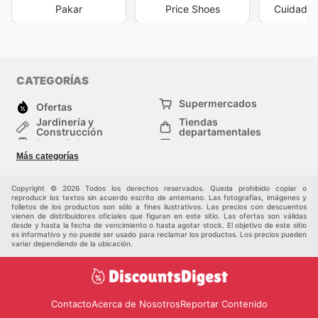
Pakar
Price Shoes
Cuidado c
CATEGORÍAS
Supermercados
Ofertas
Jardinería y
Tiendas
Construcción
departamentales
Electrónica
Hogar
Salud y Belleza
Moda
Más categorías
Deportes
Niños
Auto y Moto
Mascotas
Copyright © 2026 Todos los derechos reservados. Queda prohibido copiar o
Otros
reproducir los textos sin acuerdo escrito de antemano. Las fotografías, imágenes y
folletos de los productos son sólo a fines ilustrativos. Las precios con descuentos
vienen de distribuidores oficiales que figuran en este sitio. Las ofertas son válidas
desde y hasta la fecha de vencimiento o hasta agotar stock. El objetivo de este sitio
es informativo y no puede ser usado para reclamar los productos. Los precios pueden
variar dependiendo de la ubicación.
Contacto
Acerca de Nosotros
Reportar Contenido