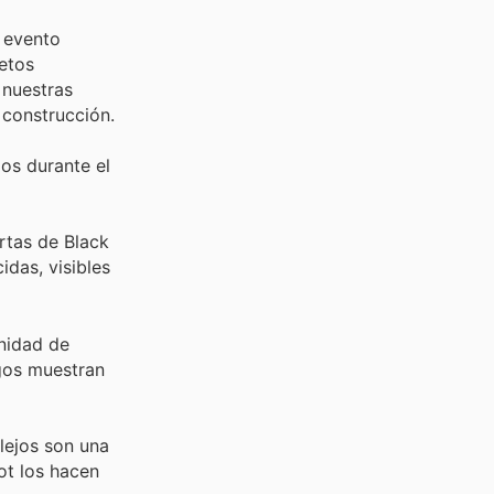
n evento
letos
 nuestras
 construcción.
os durante el
rtas de Black
das, visibles
unidad de
ogos muestran
lejos son una
ot los hacen