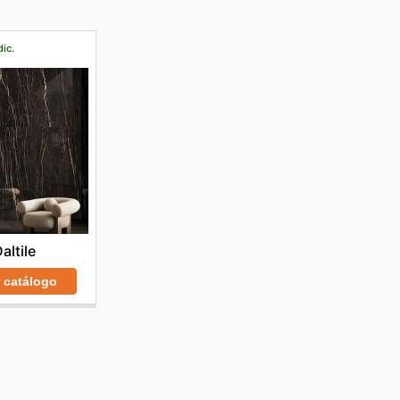
dic.
altile
r catálogo