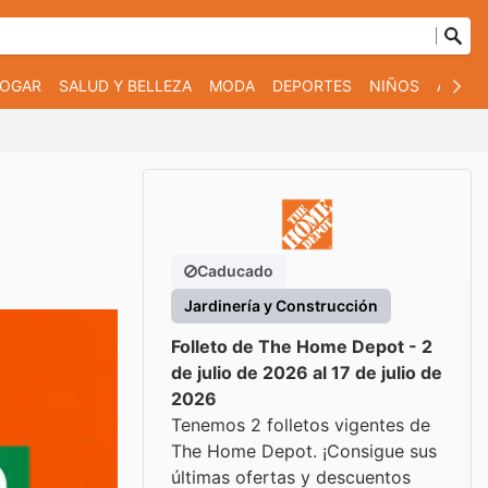
OGAR
SALUD Y BELLEZA
MODA
DEPORTES
NIÑOS
AUTO 
Caducado
Jardinería y Construcción
Folleto de The Home Depot - 2
de julio de 2026 al 17 de julio de
2026
Tenemos 2 folletos vigentes de
The Home Depot. ¡Consigue sus
últimas ofertas y descuentos