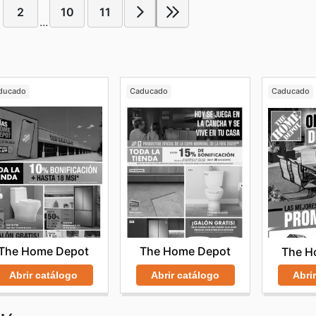
2
10
11
...
ducado
Caducado
Caducado
The Home Depot
The Home Depot
The H
Abrir catálogo
Abrir catálogo
Abri