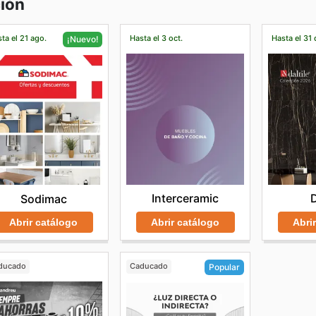
ción
ta el 21 ago.
Hasta el 3 oct.
Hasta el 31 
¡Nuevo!
Interceramic
D
Sodimac
Abrir catálogo
Abri
Abrir catálogo
ducado
Caducado
Popular