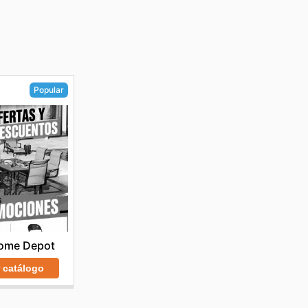
Popular
ome Depot
r catálogo