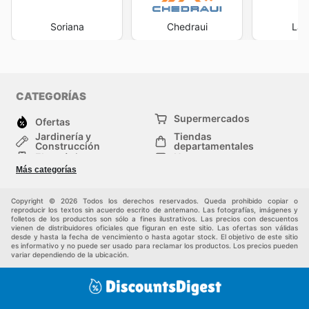
Soriana
Chedraui
La 
CATEGORÍAS
Supermercados
Ofertas
Jardinería y
Tiendas
Construcción
departamentales
Electrónica
Hogar
Salud y Belleza
Moda
Más categorías
Deportes
Niños
Auto y Moto
Mascotas
Copyright © 2026 Todos los derechos reservados. Queda prohibido copiar o
Otros
reproducir los textos sin acuerdo escrito de antemano. Las fotografías, imágenes y
folletos de los productos son sólo a fines ilustrativos. Las precios con descuentos
vienen de distribuidores oficiales que figuran en este sitio. Las ofertas son válidas
desde y hasta la fecha de vencimiento o hasta agotar stock. El objetivo de este sitio
es informativo y no puede ser usado para reclamar los productos. Los precios pueden
variar dependiendo de la ubicación.