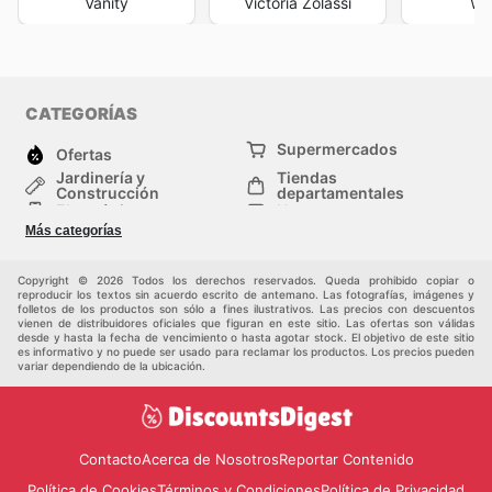
Vanity
Victoria Zolassi
Wi
CATEGORÍAS
Supermercados
Ofertas
Jardinería y
Tiendas
Construcción
departamentales
Electrónica
Hogar
Salud y Belleza
Moda
Más categorías
Deportes
Niños
Auto y Moto
Mascotas
Copyright © 2026 Todos los derechos reservados. Queda prohibido copiar o
Otros
reproducir los textos sin acuerdo escrito de antemano. Las fotografías, imágenes y
folletos de los productos son sólo a fines ilustrativos. Las precios con descuentos
vienen de distribuidores oficiales que figuran en este sitio. Las ofertas son válidas
desde y hasta la fecha de vencimiento o hasta agotar stock. El objetivo de este sitio
es informativo y no puede ser usado para reclamar los productos. Los precios pueden
variar dependiendo de la ubicación.
Contacto
Acerca de Nosotros
Reportar Contenido
Política de Cookies
Términos y Condiciones
Política de Privacidad