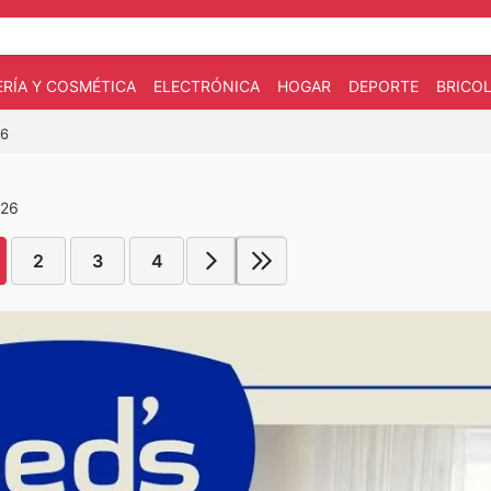
RÍA Y COSMÉTICA
ELECTRÓNICA
HOGAR
DEPORTE
BRICOL
26
026
2
3
4