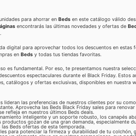
Encuentra las mejores promociones, descuentos y oportunidades para ahorrar en
Beds
en este catálogo válido de
áginas
encontrarás las últimas novedades y ofertas de
Be
.
nda digital para aprovechar todos los descuentos en estas 
ompras en
Beds
y todas tus tiendas favoritas.
so es fundamental. Por eso, te presentamos nuestra selecc
cuentos espectaculares durante el Black Friday. Estos ar
, catálogos y ofertas exclusivas, disponibles en nuestra we
s lideran las preferencias de nuestros clientes por su com
stante. Aprovecha las Beds Black Friday sales para renovar
se refleja en nuestros últimos Beds deals.
amiento inteligente y un soporte robusto, los canapés aba
tos productos gozan de una gran demanda, especialmente d
n las Beds ofertas de esta temporada.
les para potenciar la firmeza y durabilidad de tu colchón, 