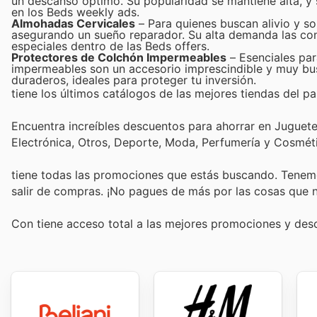
un descanso óptimo. Su popularidad se mantiene alta, y
en los Beds weekly ads.
Almohadas Cervicales
– Para quienes buscan alivio y so
asegurando un sueño reparador. Su alta demanda las co
especiales dentro de las Beds offers.
Protectores de Colchón Impermeables
– Esenciales par
impermeables son un accesorio imprescindible y muy busc
duraderos, ideales para proteger tu inversión.
tiene los últimos catálogos de las mejores tiendas del paí
Encuentra increíbles descuentos para ahorrar en Juguetes
Electrónica, Otros, Deporte, Moda, Perfumería y Cosmé
tiene todas las promociones que estás buscando. Tenemo
salir de compras. ¡No pagues de más por las cosas que n
Con
tiene acceso total a las mejores promociones y de