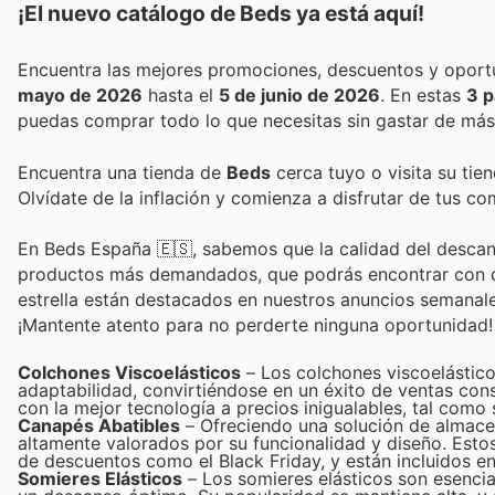
¡El nuevo catálogo de
Beds
ya está aquí!
mayo de 2026
hasta el
5 de junio de 2026
. En estas
3 p
puedas comprar todo lo que necesitas sin gastar de más
Encuentra una tienda de
Beds
cerca tuyo o visita su tie
Olvídate de la inflación y comienza a disfrutar de tus c
En Beds España 🇪🇸, sabemos que la calidad del descan
productos más demandados, que podrás encontrar con des
estrella están destacados en nuestros anuncios semanales
¡Mantente atento para no perderte ninguna oportunidad!
Colchones Viscoelásticos
– Los colchones viscoelástico
adaptabilidad, convirtiéndose en un éxito de ventas con
con la mejor tecnología a precios inigualables, tal como 
Canapés Abatibles
– Ofreciendo una solución de almacen
altamente valorados por su funcionalidad y diseño. Es
de descuentos como el Black Friday, y están incluidos e
Somieres Elásticos
– Los somieres elásticos son esencia