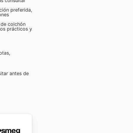
s consultar
ción preferida,
ones
 de colchón
os prácticos y
otas,
sitar
antes de