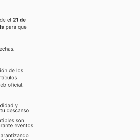
sde el
21 de
ds
para que
fechas.
ión de los
tículos
b oficial.
odidad y
 tu descanso
tibles son
urante eventos
garantizando