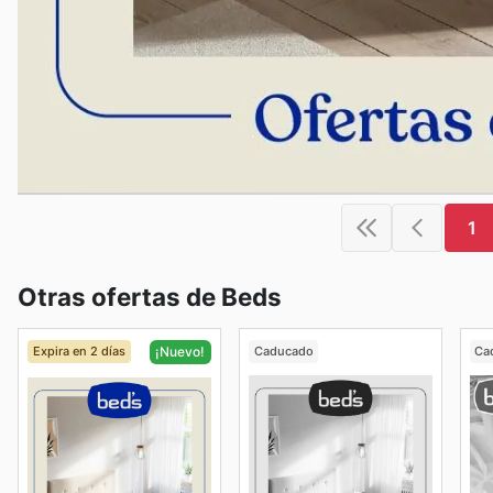
1
Otras ofertas de Beds
Expira en 2 días
Caducado
Ca
¡Nuevo!