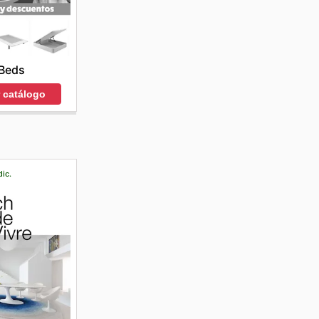
Beds
r catálogo
dic.