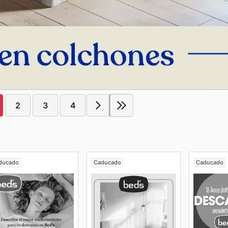
2
3
4
ducado
Caducado
Caducado