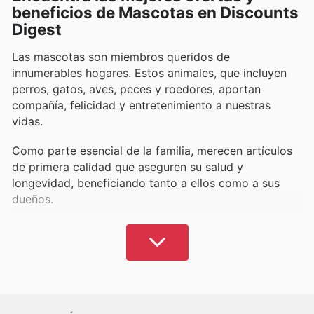
beneficios de Mascotas en Discounts
Digest
Las mascotas son miembros queridos de
innumerables hogares. Estos animales, que incluyen
perros, gatos, aves, peces y roedores, aportan
compañía, felicidad y entretenimiento a nuestras
vidas.
Como parte esencial de la familia, merecen artículos
de primera calidad que aseguren su salud y
longevidad, beneficiando tanto a ellos como a sus
dueños.
Es fundamental adquirir suministros para mascotas de
marcas confiables para garantizar el confort y la
salud óptima de su compañero. Si bien estos
elementos pueden suponer un desembolso
considerable, especialmente artículos como refugios,
lechos, accesorios y tratamientos.
Es vital conseguir