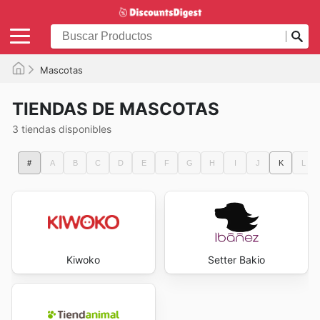
Mascotas
TIENDAS DE MASCOTAS
3 tiendas disponibles
#
A
B
C
D
E
F
G
H
I
J
K
L
Kiwoko
Setter Bakio