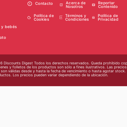
Acerca de
Reportar
Contacto
Nosotros
Contenido
Política de
Términos y
Política de
Cookies
Condiciones
Privacidad
 y bebés
oto
 Discounts Digest Todos los derechos reservados. Queda prohibido copia
enes y folletos de los productos son sólo a fines ilustrativos. Las precio
s son válidas desde y hasta la fecha de vencimiento o hasta agotar stock. 
ductos. Los precios pueden variar dependiendo de la ubicación.