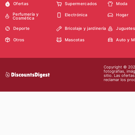
Ofertas
Supermercados
Moda
Perfumería y
Electrónica
Hogar
Cosmética
Deporte
Bricolaje y jardinería
Juguetes
Otros
Mascotas
Auto y M
Copyright © 2026
fotografías, imág
sitio. Las oferta
reclamar los pro