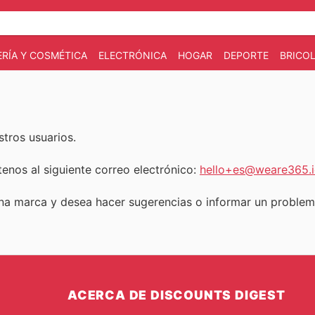
RÍA Y COSMÉTICA
ELECTRÓNICA
HOGAR
DEPORTE
BRICOL
tros usuarios.
tenos al siguiente correo electrónico:
hello+es@weare365.
una marca y desea hacer sugerencias o informar un proble
ACERCA DE DISCOUNTS DIGEST